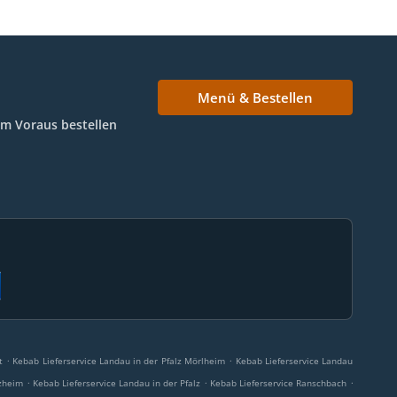
Menü & Bestellen
Im Voraus bestellen
.
.
t
Kebab Lieferservice Landau in der Pfalz Mörlheim
Kebab Lieferservice Landau
.
.
.
rzheim
Kebab Lieferservice Landau in der Pfalz
Kebab Lieferservice Ranschbach