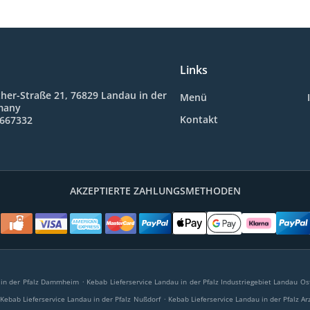
Links
her-Straße 21, 76829 Landau in der
Menü
rmany
Kontakt
2667332
AKZEPTIERTE ZAHLUNGSMETHODEN
.
 in der Pfalz Dammheim
Kebab Lieferservice Landau in der Pfalz Industriegebiet Landau Os
.
Kebab Lieferservice Landau in der Pfalz Nußdorf
Kebab Lieferservice Landau in der Pfalz A