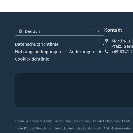
Kontakt
Martin-Lut
.
Datenschutzrichtlinie
Pfalz, Ge
.
Nutzungsbedingungen
Änderungen der
+49 6341 
Cookie-Richtlinie
.
Kebab Lieferservice Landau in der Pfalz Queichheim
Kebab Lieferservice Landau
.
.
in der Pfalz Wollmesheim
Kebab Lieferservice Landau in der Pfalz Godramstein