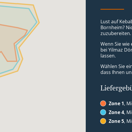
Lust auf Kebab
Bornheim? Nich
zuzubereiten.
Wenn Sie wie 
bei Yilmaz Dö
lassen.
Wählen Sie ei
dass Ihnen uns
Liefergeb
Zone 1
, M
Zone 4
, M
Zone 5
, M